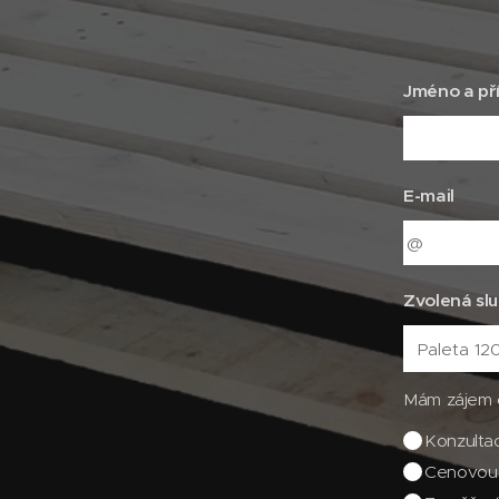
Jméno a pří
E-mail
Zvolená sl
Mám zájem 
Konzultac
Cenovou 