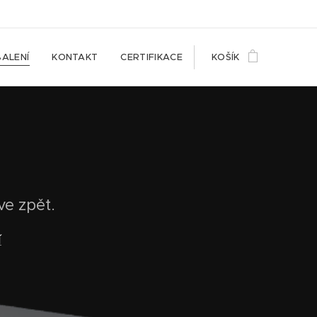
ALENÍ
KONTAKT
CERTIFIKACE
KOŠÍK
e zpět.
í