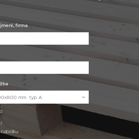
jmení, firma
užba
o
i
nabídku