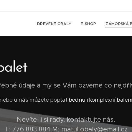
DŘEVĚNÉ OBALY
E-SHOP
ZÁMOŘSKÁ B
palet
řebné údaje a my se Vám ozveme co nejdřív
nebo u nás můžete poptat
bednu i komplexní balen
Nevíte-li si rady, kontaktujte nás.
T: 776 883 884 M: matul.obaly@email.cz